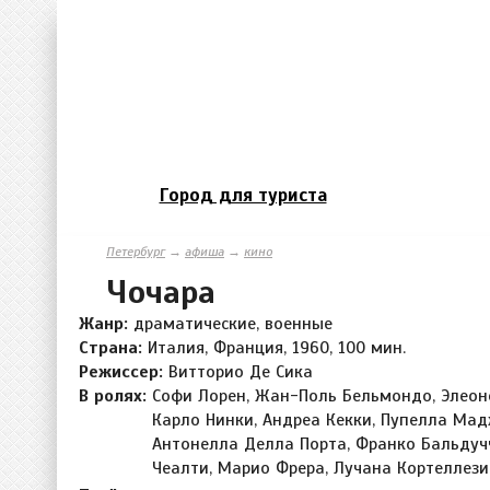
Город для туриста
Петербург
→
афиша
→
кино
Чочара
Жанр:
драматические, военные
Страна:
Италия, Франция, 1960, 100 мин.
Режиссер:
Витторио Де Сика
В ролях:
Софи Лорен, Жан-Поль Бельмондо, Элеон
Карло Нинки, Андреа Кекки, Пупелла Мад
Антонелла Делла Порта, Франко Бальдуч
Чеалти, Марио Фрера, Лучана Кортеллези