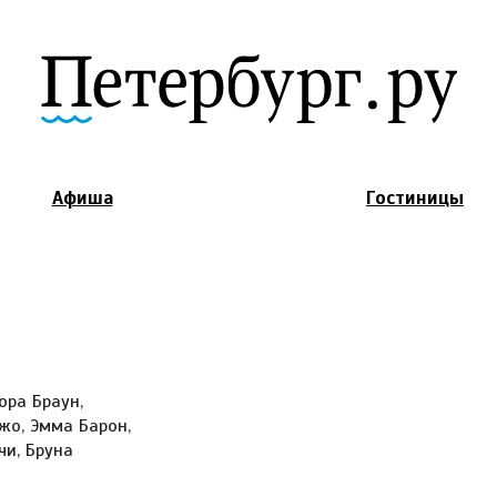
Jump to Navigation
Афиша
Гостиницы
ора Браун,
жо, Эмма Барон,
чи, Бруна