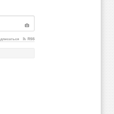
дписаться
RSS