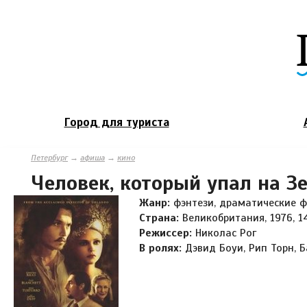
Город для туриста
Петербург
→
афиша
→
кино
Человек, который упал на З
Жанр:
фэнтези, драматические 
Страна:
Великобритания, 1976, 1
Режиссер:
Николас Рог
В ролях:
Дэвид Боуи, Рип Торн, Б