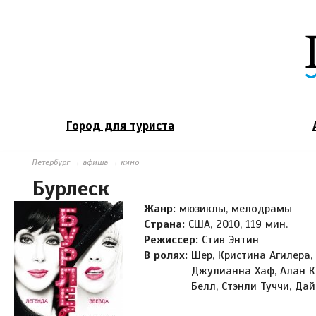
Город для туриста
Петербург
→
афиша
→
кино
Бурлеск
Жанр:
мюзиклы, мелодрамы
Страна:
США, 2010, 119 мин.
Режиссер:
Стив Энтин
В ролях:
Шер, Кристина Агилера,
Джулианна Хаф, Алан Ка
Белл, Стэнли Туччи, Да