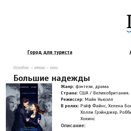
Город для туриста
Петербург
→
афиша
→
кино
Большие надежды
Жанр:
фэнтези, драма
Страна:
США / Великобритания, 
Режиссер:
Майк Ньюэлл
В ролях:
Рэйф Файнс, Хелена Бо
Холли Грэйнджер, Робб
Хокинс
Описание: