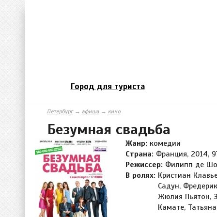
Город для туриста
Петербург
→
афиша
→
кино
Безумная свадьба
Жанр:
комедии
Страна:
Франция, 2014, 9
Режиссер:
Филипп де Шо
В ролях:
Кристиан Клавье
Садун, Фредерик
Жюлия Пьятон, 
Камате, Татьяна