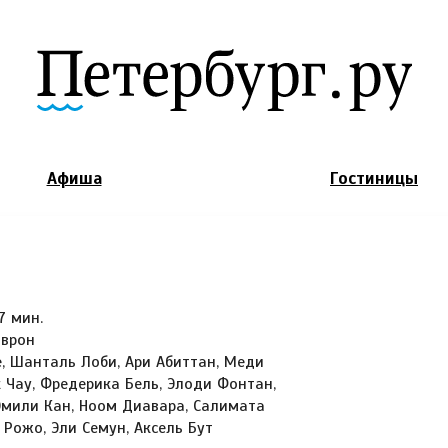
Jump to Navigation
Афиша
Гостиницы
7 мин.
врон
, Шанталь Лоби, Ари Абиттан, Меди
 Чау, Фредерика Бель, Элоди Фонтан,
Эмили Кан, Ноом Диавара, Салимата
 Рожо, Эли Семун, Аксель Бут