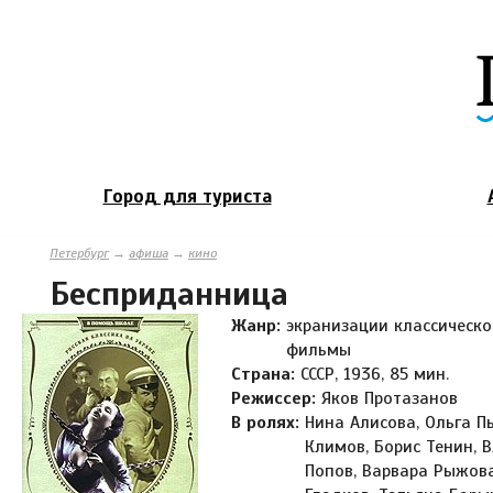
Город для туриста
Петербург
→
афиша
→
кино
Бесприданница
Жанр:
экранизации классическо
фильмы
Страна:
СССР, 1936, 85 мин.
Режиссер:
Яков Протазанов
В ролях:
Нина Алисова, Ольга П
Климов, Борис Тенин,
Попов, Варвара Рыжова