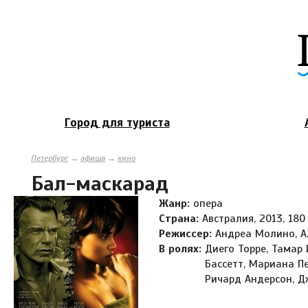
Город для туриста
Петербург
→
афиша
→
кино
Бал-маскарад
Жанр:
опера
Страна:
Австралия, 2013, 180
Режиссер:
Андреа Молино, А
В ролях:
Диего Торре, Тамар 
Бассетт, Мариана Пе
Ричард Андерсон, Д