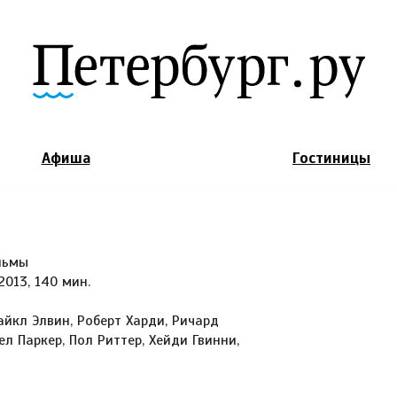
Jump to Navigation
Афиша
Гостиницы
льмы
2013, 140 мин.
айкл Элвин, Роберт Харди, Ричард
л Паркер, Пол Риттер, Хейди Гвинни,