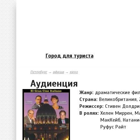
Город для туриста
Петербург
→
афиша
→
кино
Аудиенция
Жанр:
драматические фи
Страна:
Великобритания, 
Режиссер:
Стивен Долдри
В ролях:
Хелен Миррен, М
МакКейб, Натание
Руфус Райт