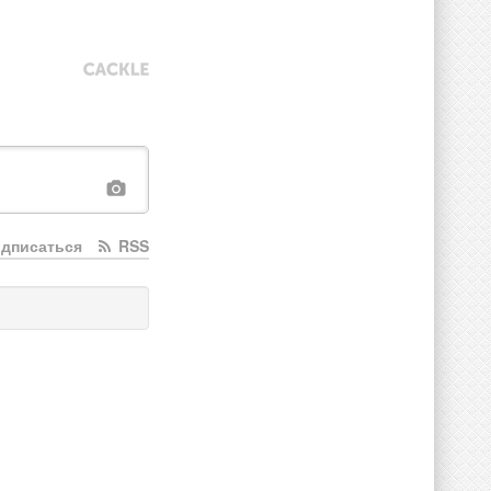
дписаться
RSS