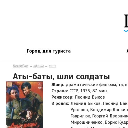
Город для туриста
Петербург
→
афиша
→
кино
Аты-баты, шли солдаты
Жанр:
драматические фильмы, тв, 
Страна:
СССР, 1976, 87 мин.
Режиссер:
Леонид Быков
В ролях:
Леонид Быков, Леонид Бак
Уралова, Владимир Конкин
Гаврилюк, Георгий Дворник
Мирошниченко, Борис Кудр