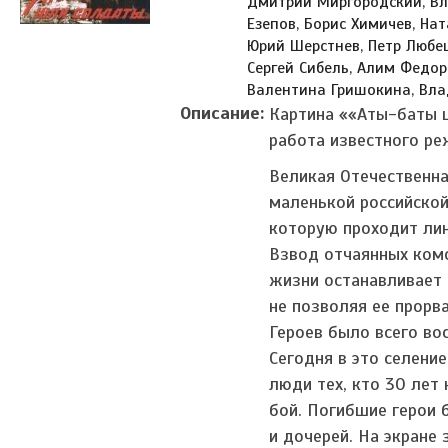
Дмитрий Миргородский, В
Езепов, Борис Химичев, Нат
Юрий Шерстнев, Петр Любе
Сергей Сибель, Алим Федор
Валентина Гришокина, Вла
Описание:
Картина ««Аты-баты 
работа известного ре
Великая Отечественна
маленькой российской
которую проходит лин
Взвод отчаянных ком
жизни останавливает 
не позволяя ее прорв
Героев было всего во
Сегодня в это селени
люди тех, кто 30 лет
бой. Погибшие герои
и дочерей. На экране 