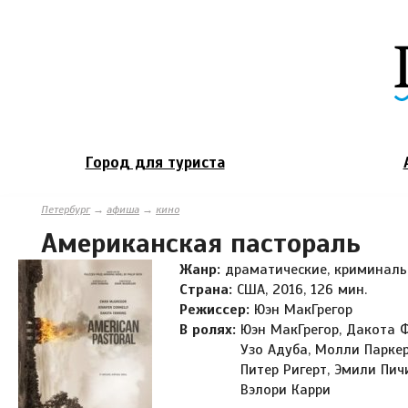
Город для туриста
Петербург
→
афиша
→
кино
Американская пастораль
Жанр:
драматические, криминал
Страна:
США, 2016, 126 мин.
Режиссер:
Юэн МакГрегор
В ролях:
Юэн МакГрегор, Дакота 
Узо Адуба, Молли Паркер
Питер Ригерт, Эмили Пич
Вэлори Карри