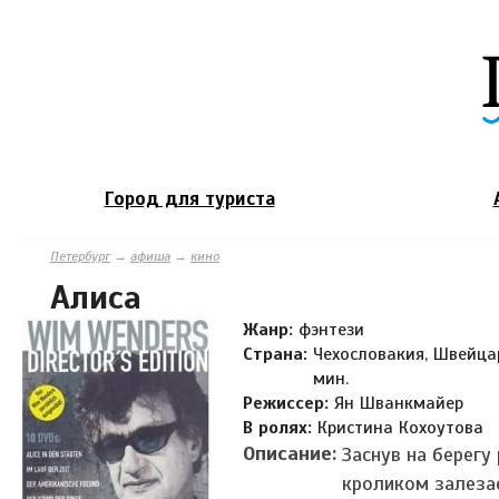
Город для туриста
Петербург
→
афиша
→
кино
Алиса
Жанр:
фэнтези
Страна:
Чехословакия, Швейцар
мин.
Режиссер:
Ян Шванкмайер
В ролях:
Кристина Кохоутова
Описание:
Заснув на берегу
кроликом залезае