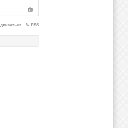
дписаться
RSS