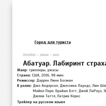
Город для туриста
Петербург
→
афиша
→
кино
Абатуар. Лабиринт страх
Жанр:
триллеры, ужасы
Страна:
США, 2016, 98 мин.
Режиссер:
Даррен Линн Босман
В ролях:
Джо Андерсон, Джессика Лаундс, Лин Шей
Майкл Паре, Брайан Бэтт, Джей ЛаРоуз, Э
Джеки Таттл, Патрик Кернс
Трейлер на русском языке