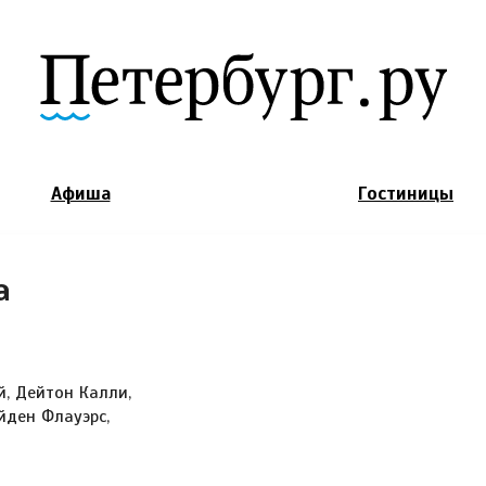
Jump to Navigation
Афиша
Гостиницы
а
, Дейтон Калли,
йден Флауэрс,