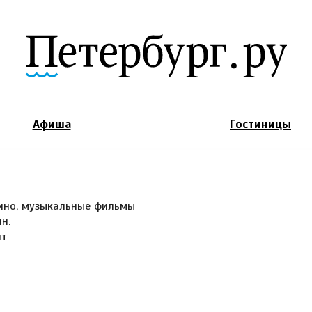
Jump to Navigation
Афиша
Гостиницы
ино, музыкальные фильмы
ин.
лт