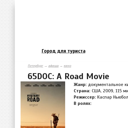
Город для туриста
Петербург
→
афиша
→
кино
65DOC: A Road Movie
Жанр:
документальное к
Страна:
США, 2009, 115 м
Режиссер:
Каспар Ньюбо
В ролях: