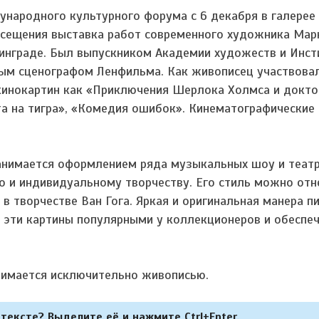
народного культурного форума с 6 декабря в галерее
осещения выставка работ современного художника Мар
нинграде. Был выпускником Академии художеств и Инст
вным сценографом Ленфильма. Как живописец участвова
кинокартин как «Приключения Шерлока Холмса и докто
та на тигра», «Комедия ошибок». Кинематографические
Занимается оформлением ряда музыкальных шоу и теат
о и индивидуальному творчеству. Его стиль можно отн
в творчестве Ван Гога. Яркая и оригинальная манера п
и эти картины популярными у коллекционеров и обеспе
анимается исключительно живописью.
тексте? Выделите её и нажмите Ctrl+Enter.