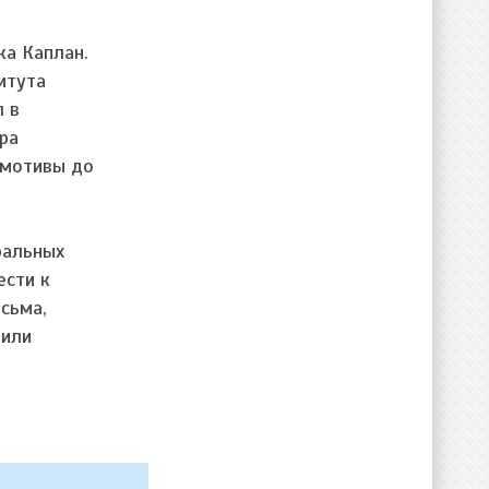
ка Каплан.
итута
л в
ра
 мотивы до
ральных
ести к
исьма,
чили