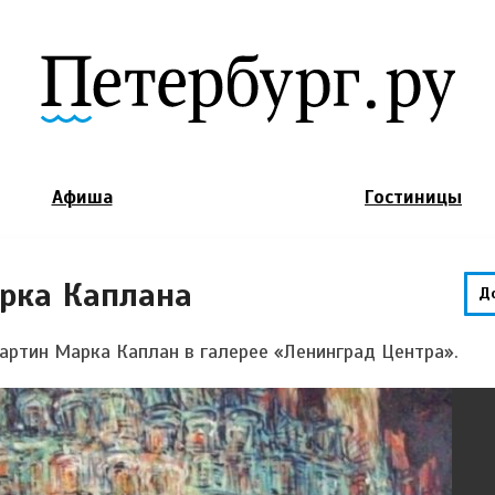
Jump to Navigation
Афиша
Гостиницы
рка Каплана
Д
картин Марка Каплан в галерее «Ленинград Центра».