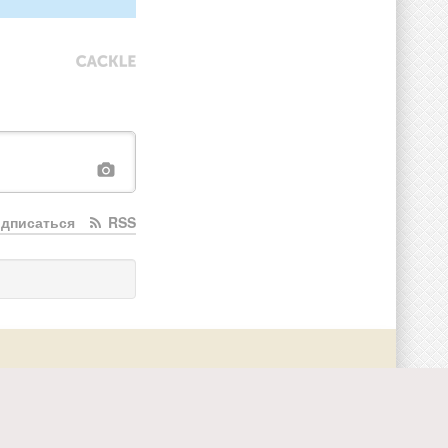
дписаться
RSS