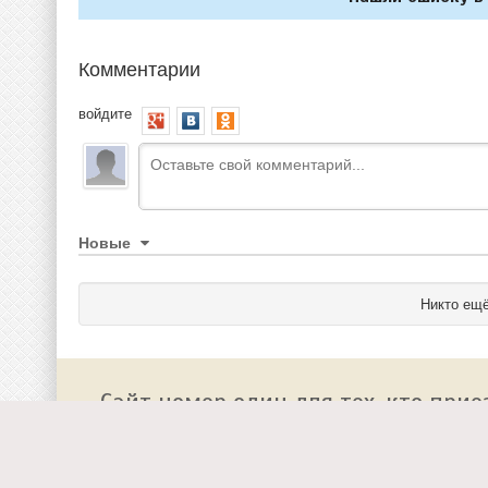
Комментарии
войдите
Новые
Никто ещё
Сайт номер один для тех, кто прие
О сайте
Работа у нас
Добавить событие на