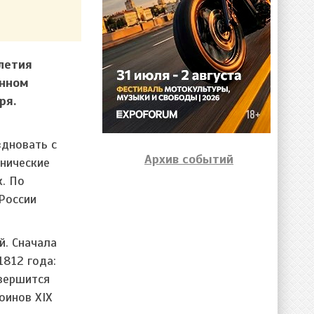
летия
енном
ря.
здновать с
Архив событий
хнические
к. По
России
й. Сначала
1812 года:
вершится
оинов XIX