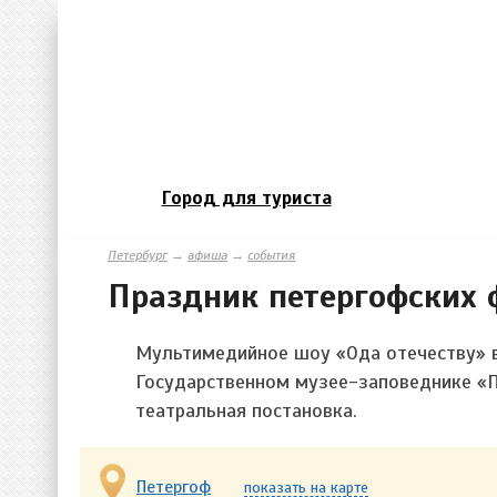
Город для туриста
Петербург
→
афиша
→
события
Праздник петергофских 
Мультимедийное шоу «Ода отечеству» в
Государственном музее-заповеднике «П
театральная постановка.
Петергоф
показать на карте