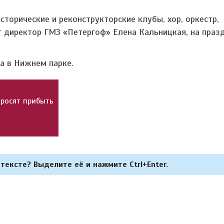
сторические и реконструкторские клубы, хор, оркестр,
 директор ГМЗ «Петергоф» Елена Кальницкая, на праз
а в Нижнем парке.
 просят прибыть
тексте? Выделите её и нажмите Ctrl+Enter.