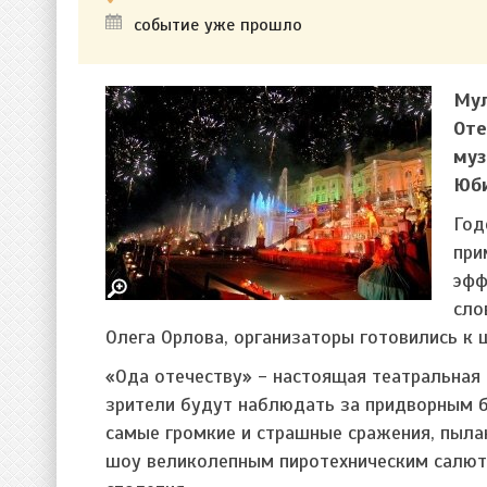
событие уже прошло
Мул
Оте
муз
Юби
Год
при
эфф
сло
Олега Орлова, организаторы готовились к 
«Ода отечеству» - настоящая театральная
зрители будут наблюдать за придворным ба
самые громкие и страшные сражения, пыла
шоу великолепным пиротехническим салюто