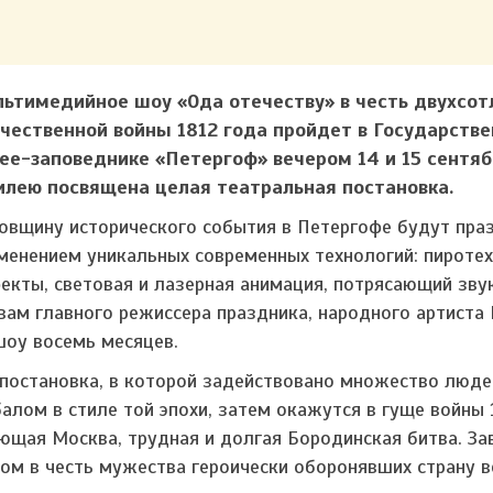
ьтимедийное шоу «Ода отечеству» в честь двухсот
чественной войны 1812 года пройдет в Государств
ее-заповеднике «Петергоф» вечером 14 и 15 сентяб
лею посвящена целая театральная постановка.
овщину исторического события в Петергофе будут пра
менением уникальных современных технологий: пироте
екты, световая и лазерная анимация, потрясающий зву
вам главного режиссера праздника, народного артиста 
шоу восемь месяцев.
 постановка, в которой задействовано множество люде
лом в стиле той эпохи, затем окажутся в гуще войны 
ющая Москва, трудная и долгая Бородинская битва. За
м в честь мужества героически оборонявших страну в