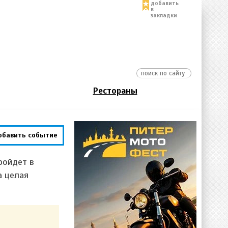
добавить
в
закладки
Рестораны
обавить событие
ройдет в
а целая