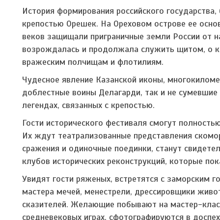
История формирования российского государства, 
крепостью Орешек. На Ореховом острове ее осно
веков защищали приграничные земли России от н
возрождалась и продолжала служить щитом, о 
вражеским полчищам и флотилиям.
Чудесное явление Казанской иконы, многокиломе
доблестные воины Делагарди, так и не сумевшие 
легендах, связанных с крепостью.
Гости исторического фестиваля смогут полностью
Их ждут театрализованные представления скомор
сражения и одиночные поединки, станут свидете
клубов исторических реконструкций, которые по
Увидят гости ряженых, встретятся с заморским г
мастера мечей, менестрели, дрессировщики живо
сказителей. Желающие побывают на мастер-класс
средневековых играх, сфотографируются в доспех