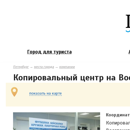
Город для туриста
Петербург
→
места города
→
компании
Копировальный центр на Вос
показать на карте
Координат
Копировал