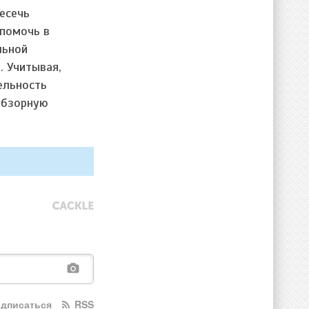
ресечь
 помочь в
льной
. Учитывая,
ельность
 обзорную
дписаться
RSS