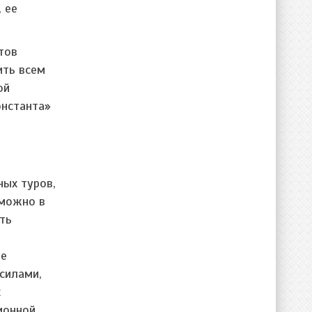
 ее
тов
ить всем
ой
онстанта»
ых туров,
зможно в
ть
те
 силами,
х
ионной