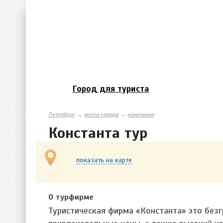
Город для туриста
Петербург
→
места города
→
компании
Константа тур
показать на карте
О турфирме
Туристическая фирма «Константа» это без