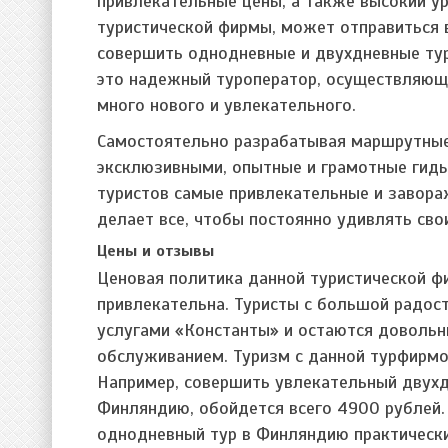
привлекательные цены, а также высокий 
туристической фирмы, может отправиться в
совершить однодневные и двухдневные туры
это надежный туроператор, осуществляющ
много нового и увлекательного.
Самостоятельно разрабатывая маршрутные 
эксклюзивными, опытные и грамотные гид
туристов самые привлекательные и завор
делает все, чтобы постоянно удивлять свои
Цены и отзывы
Ценовая политика данной туристической ф
привлекательна. Туристы с большой радос
услугами «Константы» и остаются довольн
обслуживанием. Туризм с данной турфирм
Например, совершить увлекательный двухд
Финляндию, обойдется всего 4900 рублей. 
однодневный тур в Финляндию практически