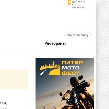
добавить
в
закладки
Рестораны
деи,