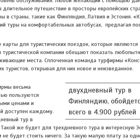
уровень обслуживания. Любой желающий с помощью да
 длительное путешествие в просторы европейских стра
 в страны, такие как Финляндия, Латвия и Эстония. «
ий туры на комфортабельных автобусах, предлагая по
карты для туристических поездок, которые являются
ы туристической компании обещают показать любопыт
аживающие места. Сплоченная команда турфирмы «Конс
х туристов, открывая для них новое и неизведанное.
ирмы весьма
двухдневный тур в
тью пользуются
Финляндию, обойдет
ыми ценами и
всего в 4.900 рублей
ой доступен каждому.
невный тур в
Такой же будет для трехдневного тура в интересную Э
 не будет стоить ничего. За такую малую плату за од