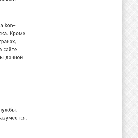
а kon-
ска. Кроме
ранах,
а сайте
ты данной
службы.
разумеется,