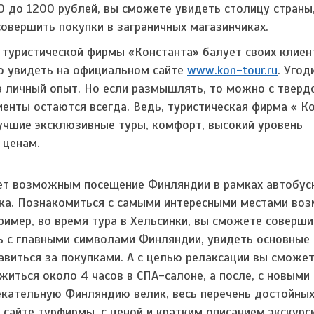
0 до 1200 рублей, вы сможете увидеть столицу страны,
совершить покупки в заграничных магазинчиках.
 туристической фирмы «Константа» балует своих клиен
о увидеть на официальном сайте
www.kon-tour.ru
. Угод
а личный опыт. Но если размышлять, то можно с тверд
енты остаются всегда. Ведь, туристическая фирма « К
лучшие эксклюзивные туры, комфорт, высокий уровень
 ценам.
ет возможным посещение Финляндии в рамках автобусн
ка. Познакомиться с самыми интересными местами во
имер, во время тура в Хельсинки, вы сможете соверши
сь с главными символами Финляндии, увидеть основные
авиться за покупками. А с целью релаксации вы сможе
житься около 4 часов в СПА-салоне, а после, с новыми
лекательную Финляндию велик, весь перечень достойны
сайте турфирмы, с ценой и кратким описанием экскурс