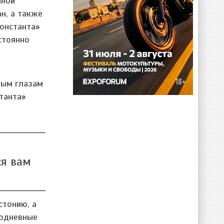
нной
н, а также
Константа»
стоянно
ным глазам
танта»
ся вам
стонию, а
нодневные