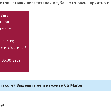
отовыставки посетителей клуба – это очень приятно и 
Bar»
енная
правой
8-3-309;
т» и «Гостиный
 06.00 утра;
тексте? Выделите её и нажмите Ctrl+Enter.
ky»