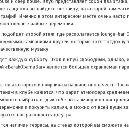
house и deep house. Клуб представляет собой два этажа,
ле танцпола вы найдете лестницу, на которой замечат
графий. Именно в этом интересном месте очень часто 
ужественные чайные церемонии.
подойдет второй этаж, где располагается lounge-bar. 
 шумными кампаниями друзей, которые хотят отдохнут
качественную музыку.
дят каждую субботу. Вход в клуб свободный, однако, 
кой «BarakObamaBar» является большая охраняемая пар
стены которого из кирпича и названо оно в честь През
тенам в клубе кажется, что царит атмосфера средневе
можете выбрать отдых себе по карману и по настроени
еремонии и покурить кальян, а можно от всей души з
уются вас развлекать до утра.
тся наличие террасы, на стенах которой вы сможете н