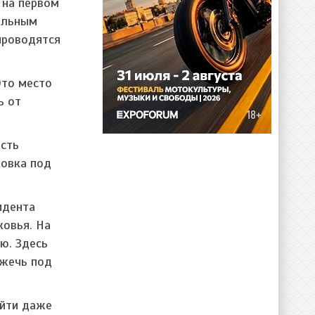
 на первом
ельным
проводятся
Это место
ь от
есть
ковка под
идента
ковья. На
ю. Здесь
ажечь под
айти даже