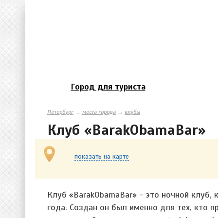
Город для туриста
Петербург
→
места города
→
клубы
Клуб «BarakObamaBar»
показать на карте
Клуб «BarakObamaBar» - это ночной клуб, 
года. Создан он был именно для тех, кто 