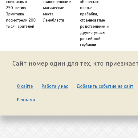
спектакль к
таинственные и
«Невеста»:
250-летию
магические
платье
Эрмитажа
места
прабабки,
посмотрели 200
Ленобласти
странноватые
тысяч зрителей
родственники и
другие ужасы
российской
глубинки
Сайт номер один для тех, кто приезжает
О сайте
Работа у нас
Добавить событие на сайт
Реклама