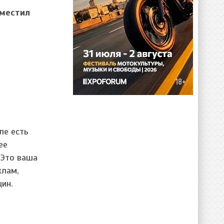
зместил
ле есть
ее
«Это ваша
клам,
ин.