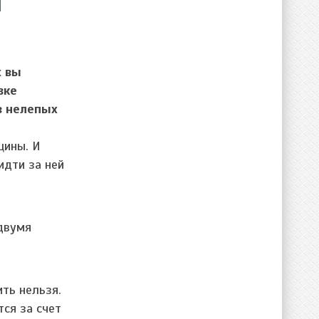
х вы
зке
в нелепых
щины. И
идти за ней
 двумя
ть нельзя.
тся за счет