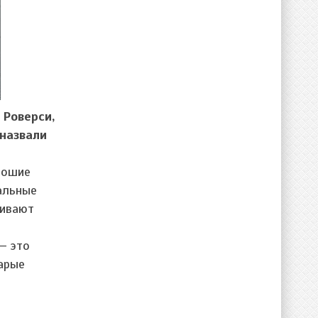
 Роверси,
 назвали
рошие
альные
ливают
— это
арые