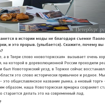
танется в истории моды не благодаря съемке Паоло
и, и это прорыв. (улыбается). Скажите, почему вы
»?
е, а в Твери слово «новоторжская» вызывает очень хо
я, на которой в дореволюционной России проходили ре
ии был Новоторжский уезд, в Торжке сейчас восстанав
области это слово исторически привычное и родное. Мы
 — это общеславянское название рынка, а «новый торг» 
ким образом, наша Новоторжская ярмарка сохраняет ст
о старается делать это на современный лад.
?