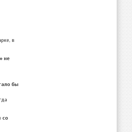
рке, в
» не
тало бы
гда
 со