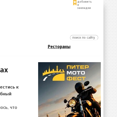
добавить
в
закладки
Рестораны
бах
естись к
обный
ось, что