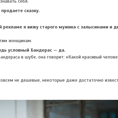
навать себя.
 продаете сказку.
шей рекламе я вижу старого мужика с залысинами и 
огим женщинам.
будь условный Бандерас — да.
ндераса в шубе, она говорит: «Какой красивый человек
совсем не дешевые, некоторые даже достаточно извест