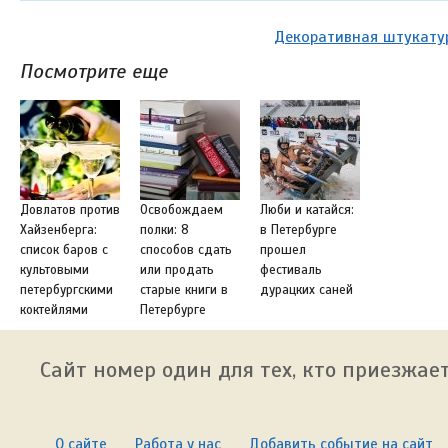
Декоративная штукатур
Посмотрите еще
Довлатов против
Освобождаем
Люби и катайся:
Хайзенберга:
полки: 8
в Петербурге
список баров с
способов сдать
прошел
культовыми
или продать
фестиваль
петербургскими
старые книги в
дурацких саней
коктейлями
Петербурге
Сайт номер один для тех, кто приезжает
О сайте
Работа у нас
Добавить событие на сайт