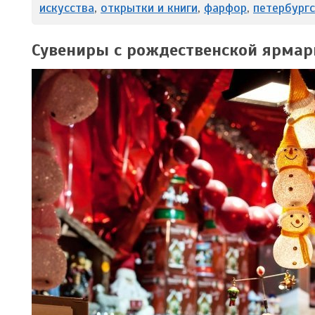
искусства
,
открытки и книги
,
фарфор
,
петербург
Сувениры с рождественской ярмар