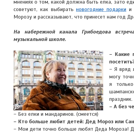
мнениях о том, какой должна быть елка, зато ед
советуют, как выбирать
новогодние подарки
и 
Морозу и рассказывают, что принесет нам год Др
На набережной канала Грибоедова встреч
музыкальной школе.
– Какие 
посетить
– Я вряд 
могу точн
я только
шампанск
праздник.
– А без ч
– Без елки и мандаринов. (смеется)
– Кто больше любит детей: Дед Мороз или Са
– Мои дети точно больше любят Деда Мороза! Ду