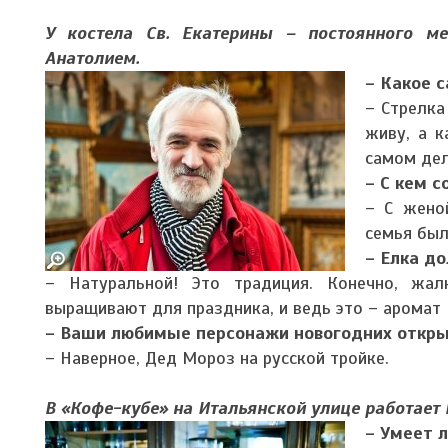
У костела Св. Екатерины – постоянного м
Анатолием.
– Какое 
– Стрелка
живу, а к
самом дел
– С кем 
– С жено
семья был
– Елка д
– Натуральной! Это традиция. Конечно, жал
выращивают для праздника, и ведь это – аромат 
– Ваши любимые персонажи новогодних откр
– Наверное, Дед Мороз на русской тройке.
В «Кофе-кубе» на Итальянской улице работает
– Умеет 