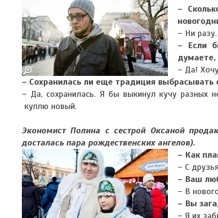
– Скольк
новогодн
– Ни разу
– Если б
думаете,
– Да! Хоч
– Сохранилась ли еще традиция выбрасывать
– Да, сохранилась. Я бы выкинул кучу разных
куплю новый.
Экономист Полина с сестрой Оксаной продаю
досталась пара рождественских ангелов).
– Как пл
– С друзь
– Ваш лю
– В новог
– Вы заг
– Я их за