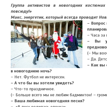
Группа активистов в новогодних костюмах
повсюду!»
Макс, энергетик, который всегда проводит Нов
– Вопрос 
планиров
– Часа за 
– Вы у
предново
(– Мы воо
– Да. Дет
– Как вы
в новогоднюю ночь?
– Нет. Футбол не интересен.
– А что бы вы хотели увидеть?
– Что-то праздничное.
(– Больше всего мы не любим бадминтон! – громк
– Ваша любимая новогодняя песня?
– «В лесу родилась елочка».