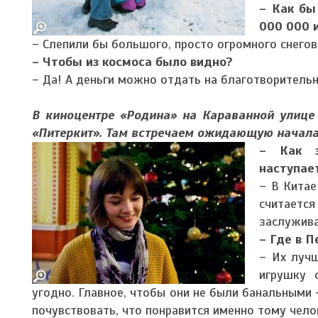
– Как бы
000 000 
– Слепили бы большого, просто огромного снегов
– Чтобы из космоса было видно?
– Да! А деньги можно отдать на благотворительн
В киноцентре «Родина» на Караванной улице
«Питеркит». Там встречаем ожидающую начала
– Как з
наступае
– В Китае
считает
заслужива
– Где в 
– Их лучш
игрушку 
угодно. Главное, чтобы они не были банальными 
почувствовать, что понравится именно тому чело