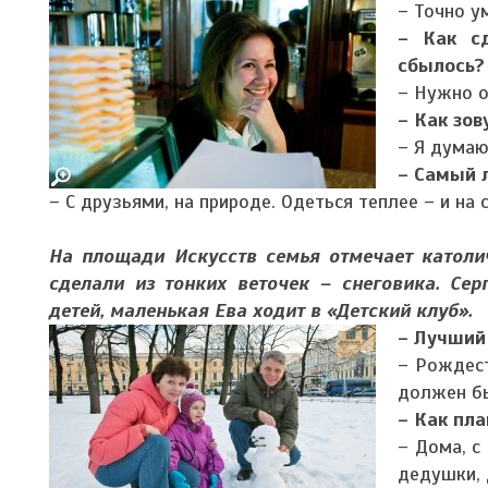
– Точно у
– Как сд
сбылось?
– Нужно о
– Как зов
– Я думаю,
– Самый 
– С друзьями, на природе. Одеться теплее – и на 
На площади Искусств семья отмечает католич
сделали из тонких веточек – снеговика. Сер
детей, маленькая Ева ходит в «Детский клуб».
– Лучший
– Рождест
должен б
– Как пл
– Дома, с
дедушки, 