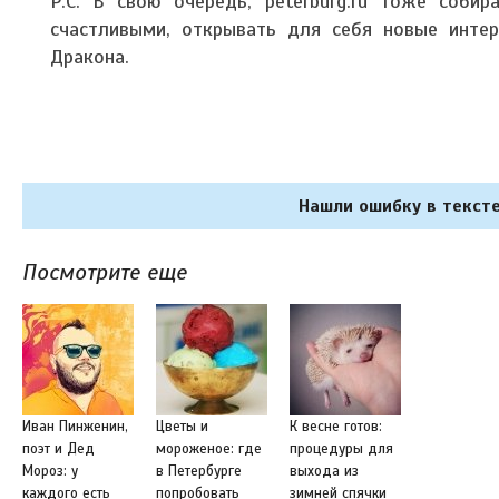
P.C. В свою очередь, peterburg.ru тоже соби
счастливыми, открывать для себя новые интер
Дракона.
Нашли ошибку в тексте
Посмотрите еще
Иван Пинженин,
Цветы и
К весне готов:
поэт и Дед
мороженое: где
процедуры для
Мороз: у
в Петербурге
выхода из
каждого есть
попробовать
зимней спячки