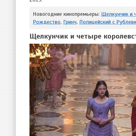
Новогодние кинопремьеры:
Щелкунчик и 
Рождество
,
Гринч
,
Полицейский с Рублев
Щелкунчик и четыре королевс