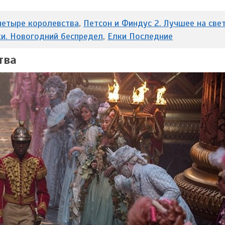
четыре королевства
,
Петсон и Финдус 2. Лучшее на све
ки. Новогодний беспредел
,
Елки Последние
тва