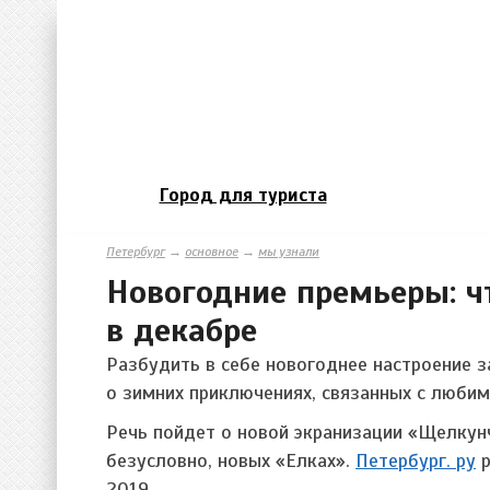
Город для туриста
Петербург
→
основное
→
мы узнали
Новогодние премьеры: ч
в декабре
Разбудить в себе новогоднее настроение 
о зимних приключениях, связанных с люби
Речь пойдет о новой экранизации «Щелкунч
безусловно, новых «Елках».
Петербург. ру
р
2019.