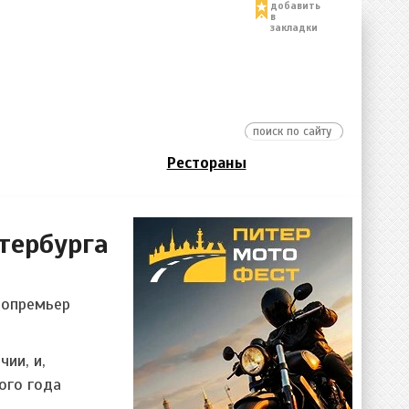
добавить
в
закладки
Рестораны
тербурга
нопремьер
ии, и,
ого года