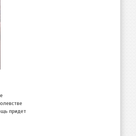
е
ролевстве
ощь придет