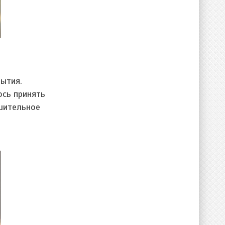
ытия.
ось принять
ушительное