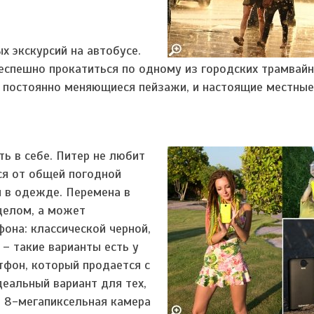
х экскурсий на автобусе.
неспешно прокатиться по одному из городских трамвай
и постоянно меняющиеся пейзажи, и настоящие местные
ть в себе. Питер не любит
ся от общей погодной
и в одежде. Перемена в
целом, а может
фона: классической черной,
– такие варианты есть у
тфон, который продается с
еальный вариант для тех,
ая 8-мегапиксельная камера