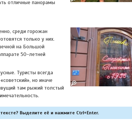
лать отличные панорамы
енно, среди горожан
отовятся только у них.
шечной на Большой
аппарате 50-летней
усные. Туристы всегда
 «советский», но иначе
живущий там рыжий толстый
римечательность.
тексте? Выделите её и нажмите Ctrl+Enter.