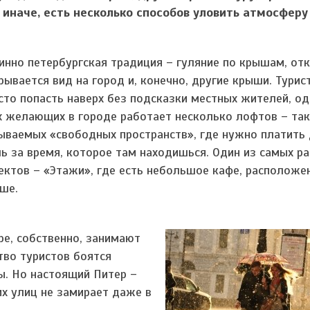
иначе, есть несколько способов уловить атмосферу
инно петербургская традиция – гуляние по крышам, от
рывается вид на город и, конечно, другие крыши. Турис
сто попасть наверх без подсказки местных жителей, о
х желающих в городе работает несколько лофтов – так
ываемых «свободных пространств», где нужно платить 
ь за время, которое там находишься. Один из самых р
ектов – «Этажи», где есть небольшое кафе, расположе
ше.
ре, собственно, занимают
тво туристов боятся
ы. Но настоящий Питер –
х улиц не замирает даже в