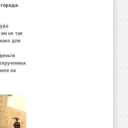
 города.
куда
там не так
днако для
деньги
аскрученных
нное на