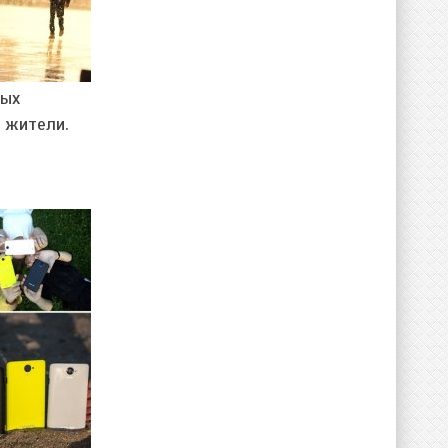
ных
 жители.