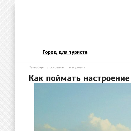
Город для туриста
Петербург
→
основное
→
мы узнали
Как поймать настроение