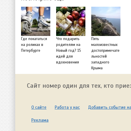
Где покататься
Что подарить
Пять
на роликах в
родителям на
малоизвестных
Петербурге
Новый год? 15
достопримечате
идей для
льностей
вдохновения
западного
Крыма
Сайт номер один для тех, кто прие
О сайте
Работа у нас
Добавить событие на
Реклама